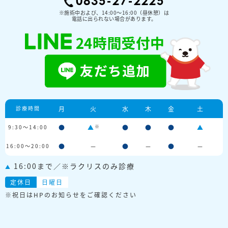
0835-27-2225
※施術中および、14:00〜16:00（昼休憩）は
電話に出られない場合があります。
診療時間
月
火
水
木
金
土
※
9:30～14:00
●
▲
●
●
●
▲
16:00～20:00
●
－
●
－
●
－
16:00まで／※ラクリスのみ診療
▲
定休日
日曜日
※祝日はHPのお知らせをご確認ください