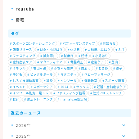
YouTube
情報
タグ
#
スポーツコンディショニング
#
パフォーマンスアップ
#
お知らせ
#
筋膜リリース
#
鍼灸・小児はり
#
休診日
#
大師流小児はり
#
８月
#
ファスティング
#
鍼灸師」
#
鍼療日
#
妊活
#
小児はり
#
産前産後ケア
#
マタニティケア
#
骨盤矯正
#
産後ケア
#
登山
#
ミネラル
#
右田ヶ岳
#
赤ちゃん整体
#
防府市
#
むき癖
#
逆子
#
子ども
#
ピックルボール
#
マタニティ
#
ベビーマッサージ
#
しろくま運動教室
#
鍼灸
#
インソール
#
運動教室
#
スポーツ障害
#
イベント
#
スポーツケア
#
2024
#
ラクリス
#
妊活・産前産後ケア
#
インソール処方・足トレ
#
ファスティング指導
#
辻式PNFストレッチ
#
食育
#
健活トレーニング
#
mamaluxe認定院
過去のニュース
2026年
2025年