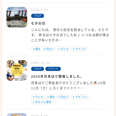
2026.7.10
ブログ
七夕の日
こんにちは。 受付と託児を担当している、えりで
す。 昨日は七夕の日でしたね♪ いつもは雨が降る
ことが多い七夕の…
#
鍼灸・小児はり
#
子ども
#
ラクリス
2025.10.12
ブログ
イベント
2025年月見はり開催しました。
月見はりご参加ありがとうございました
10月
11日（土）しろくまファミリー…
#
子ども
#
鍼灸・小児はり
#
マタニティ
#
赤ちゃん整体
2023.9.30