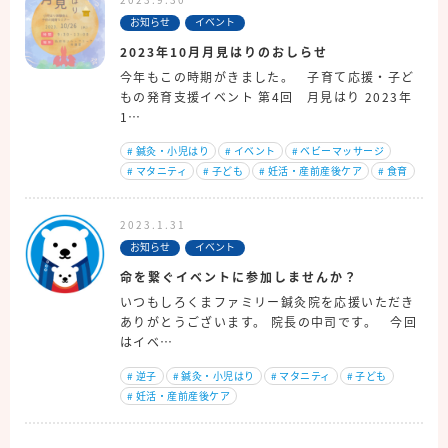
お知らせ
イベント
2023年10月月見はりのおしらせ
今年もこの時期がきました。 子育て応援・子ど
もの発育支援イベント 第4回 月見はり 2023年
1…
#
鍼灸・小児はり
#
イベント
#
ベビーマッサージ
#
マタニティ
#
子ども
#
妊活・産前産後ケア
#
食育
2023.1.31
お知らせ
イベント
命を繋ぐイベントに参加しませんか？
いつもしろくまファミリー鍼灸院を応援いただき
ありがとうございます。 院長の中司です。 今回
はイベ…
#
逆子
#
鍼灸・小児はり
#
マタニティ
#
子ども
#
妊活・産前産後ケア