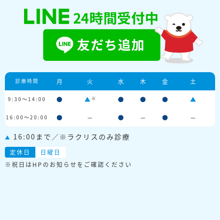
診療時間
月
火
水
木
金
土
※
9:30～14:00
●
▲
●
●
●
▲
16:00～20:00
●
－
●
－
●
－
16:00まで／※ラクリスのみ診療
▲
定休日
日曜日
※祝日はHPのお知らせをご確認ください