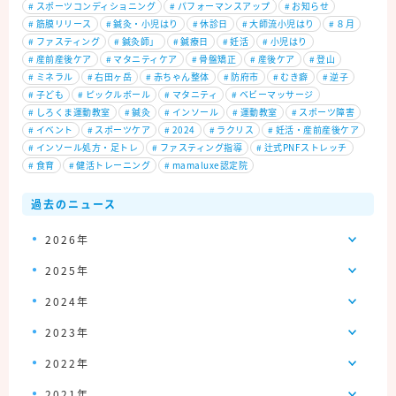
#
スポーツコンディショニング
#
パフォーマンスアップ
#
お知らせ
#
筋膜リリース
#
鍼灸・小児はり
#
休診日
#
大師流小児はり
#
８月
#
ファスティング
#
鍼灸師」
#
鍼療日
#
妊活
#
小児はり
#
産前産後ケア
#
マタニティケア
#
骨盤矯正
#
産後ケア
#
登山
#
ミネラル
#
右田ヶ岳
#
赤ちゃん整体
#
防府市
#
むき癖
#
逆子
#
子ども
#
ピックルボール
#
マタニティ
#
ベビーマッサージ
#
しろくま運動教室
#
鍼灸
#
インソール
#
運動教室
#
スポーツ障害
#
イベント
#
スポーツケア
#
2024
#
ラクリス
#
妊活・産前産後ケア
#
インソール処方・足トレ
#
ファスティング指導
#
辻式PNFストレッチ
#
食育
#
健活トレーニング
#
mamaluxe認定院
過去のニュース
2026年
2025年
2024年
2023年
2022年
2021年