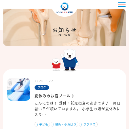
お知らせ
NEWS
2026.7.22
ブログ
夏休みのお庭プール♪
こんにちは！ 受付・託児担当のあきです♪ 毎日
暑い日が続いていますね。 小学生の娘が夏休みに
入り…
#
子ども
#
鍼灸・小児はり
#
ラクリス