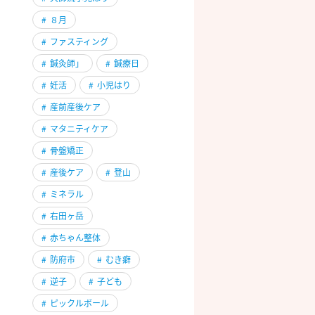
#
８月
#
ファスティング
#
鍼灸師」
#
鍼療日
#
妊活
#
小児はり
#
産前産後ケア
#
マタニティケア
#
骨盤矯正
#
産後ケア
#
登山
#
ミネラル
#
右田ヶ岳
#
赤ちゃん整体
#
防府市
#
むき癖
#
逆子
#
子ども
#
ピックルボール