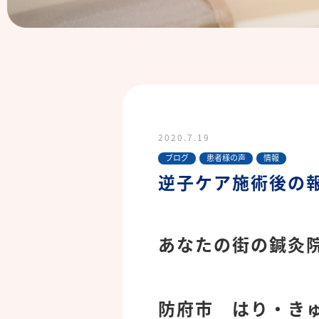
2020.7.19
ブログ
患者様の声
情報
逆子ケア施術後の
あなたの街の鍼灸
防府市 はり・き