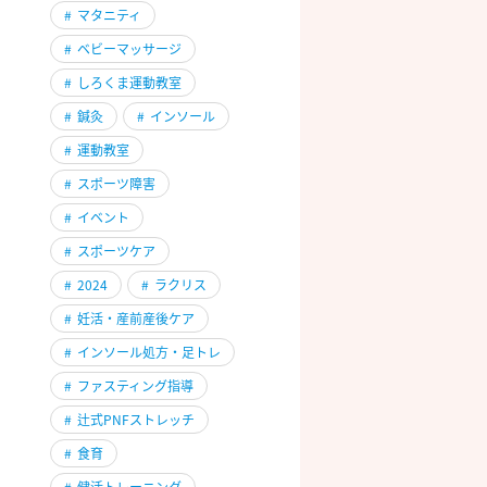
#
マタニティ
#
ベビーマッサージ
#
しろくま運動教室
#
鍼灸
#
インソール
#
運動教室
#
スポーツ障害
#
イベント
#
スポーツケア
#
2024
#
ラクリス
#
妊活・産前産後ケア
#
インソール処方・足トレ
#
ファスティング指導
#
辻式PNFストレッチ
#
食育
#
健活トレーニング