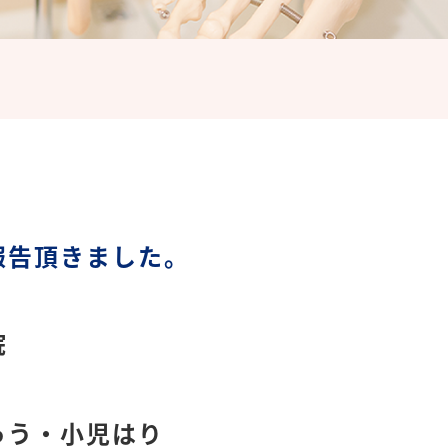
報告頂きました。
院
ゅう・小児はり