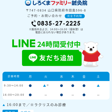
〒747-0834 山口県防府市田島596-8
ご予約・お問い合わせ
完全予約制
0835-27-2225
※施術中および、14:00〜16:00（昼休憩）は
電話に出られない場合があります。
診療時間
月
火
水
木
金
土
※
9:30～14:00
●
▲
●
●
●
▲
16:00～20:00
●
－
●
－
●
－
16:00まで／※ラクリスのみ診療
▲