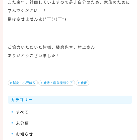
また来年、計画していますので是非自分のため、家族のために
学んでください！！
損はさせませんよ(*￣(ｴ)￣*)
ご協力いただいた皆様、播磨先生、村上さん
ありがとうございました！
#
鍼灸・小児はり
#
妊活・産前産後ケア
#
食育
カテゴリー
すべて
未分類
お知らせ