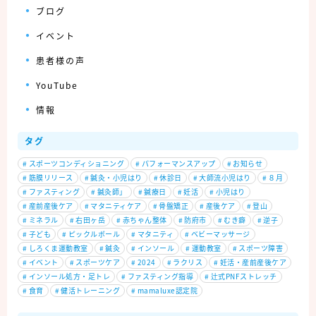
ブログ
イベント
患者様の声
YouTube
情報
タグ
#
スポーツコンディショニング
#
パフォーマンスアップ
#
お知らせ
#
筋膜リリース
#
鍼灸・小児はり
#
休診日
#
大師流小児はり
#
８月
#
ファスティング
#
鍼灸師」
#
鍼療日
#
妊活
#
小児はり
#
産前産後ケア
#
マタニティケア
#
骨盤矯正
#
産後ケア
#
登山
#
ミネラル
#
右田ヶ岳
#
赤ちゃん整体
#
防府市
#
むき癖
#
逆子
#
子ども
#
ピックルボール
#
マタニティ
#
ベビーマッサージ
#
しろくま運動教室
#
鍼灸
#
インソール
#
運動教室
#
スポーツ障害
#
イベント
#
スポーツケア
#
2024
#
ラクリス
#
妊活・産前産後ケア
#
インソール処方・足トレ
#
ファスティング指導
#
辻式PNFストレッチ
#
食育
#
健活トレーニング
#
mamaluxe認定院