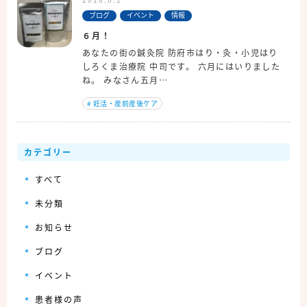
ブログ
イベント
情報
６月！
あなたの街の鍼灸院 防府市はり・灸・小児はり
しろくま治療院 中司です。 六月にはいりました
ね。 みなさん五月…
#
妊活・産前産後ケア
カテゴリー
すべて
未分類
お知らせ
ブログ
イベント
患者様の声