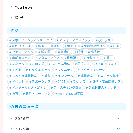
YouTube
情報
タグ
#
スポーツコンディショニング
#
パフォーマンスアップ
#
お知らせ
#
筋膜リリース
#
鍼灸・小児はり
#
休診日
#
大師流小児はり
#
８月
#
ファスティング
#
鍼灸師」
#
鍼療日
#
妊活
#
小児はり
#
産前産後ケア
#
マタニティケア
#
骨盤矯正
#
産後ケア
#
登山
#
ミネラル
#
右田ヶ岳
#
赤ちゃん整体
#
防府市
#
むき癖
#
逆子
#
子ども
#
ピックルボール
#
マタニティ
#
ベビーマッサージ
#
しろくま運動教室
#
鍼灸
#
インソール
#
運動教室
#
スポーツ障害
#
イベント
#
スポーツケア
#
2024
#
ラクリス
#
妊活・産前産後ケア
#
インソール処方・足トレ
#
ファスティング指導
#
辻式PNFストレッチ
#
食育
#
健活トレーニング
#
mamaluxe認定院
過去のニュース
2026年
2025年