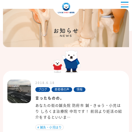
お知らせ
NEWS
2018.6.18
ブログ
患者様の声
情報
言ったものの。
あなたの街の鍼灸院 防府市 鍼・きゅう・小児は
り しろくま治療院 中司です！ 前回より妊活の紹
介をするといいま…
#
鍼灸・小児はり