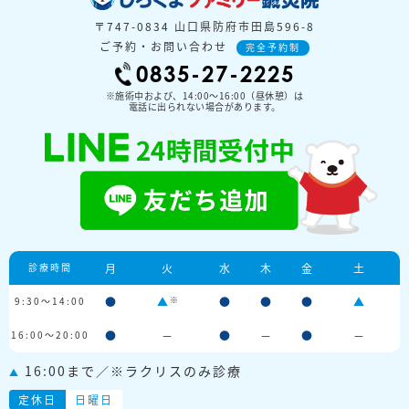
〒747-0834 山口県防府市田島596-8
ご予約・お問い合わせ
完全予約制
0835-27-2225
※施術中および、14:00〜16:00（昼休憩）は
電話に出られない場合があります。
診療時間
月
火
水
木
金
土
※
9:30～14:00
●
▲
●
●
●
▲
16:00～20:00
●
－
●
－
●
－
16:00まで／※ラクリスのみ診療
▲
定休日
日曜日