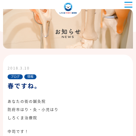
お知らせ
NEWS
2018.3.10
ブログ
情報
春ですね。
あなたの街の鍼灸院
防府市はり・灸・小児はり
しろくま治療院
中司です！