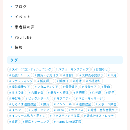
ブログ
イベント
患者様の声
YouTube
情報
タグ
#
スポーツコンディショニング
#
パフォーマンスアップ
#
お知らせ
#
筋膜リリース
#
鍼灸・小児はり
#
休診日
#
大師流小児はり
#
８月
#
ファスティング
#
鍼灸師」
#
鍼療日
#
妊活
#
小児はり
#
産前産後ケア
#
マタニティケア
#
骨盤矯正
#
産後ケア
#
登山
#
ミネラル
#
右田ヶ岳
#
赤ちゃん整体
#
防府市
#
むき癖
#
逆子
#
子ども
#
ピックルボール
#
マタニティ
#
ベビーマッサージ
#
しろくま運動教室
#
鍼灸
#
インソール
#
運動教室
#
スポーツ障害
#
イベント
#
スポーツケア
#
2024
#
ラクリス
#
妊活・産前産後ケア
#
インソール処方・足トレ
#
ファスティング指導
#
辻式PNFストレッチ
#
食育
#
健活トレーニング
#
mamaluxe認定院