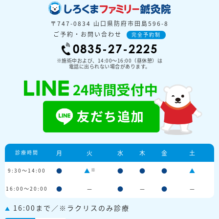
〒747-0834 山口県防府市田島596-8
ご予約・お問い合わせ
完全予約制
0835-27-2225
※施術中および、14:00〜16:00（昼休憩）は
電話に出られない場合があります。
診療時間
月
火
水
木
金
土
※
9:30～14:00
●
▲
●
●
●
▲
16:00～20:00
●
－
●
－
●
－
16:00まで／※ラクリスのみ診療
▲