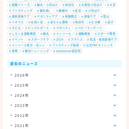
#
筋膜リリース
#
鍼灸・小児はり
#
休診日
#
大師流小児はり
#
８月
#
ファスティング
#
鍼灸師」
#
鍼療日
#
妊活
#
小児はり
#
産前産後ケア
#
マタニティケア
#
骨盤矯正
#
産後ケア
#
登山
#
ミネラル
#
右田ヶ岳
#
赤ちゃん整体
#
防府市
#
むき癖
#
逆子
#
子ども
#
ピックルボール
#
マタニティ
#
ベビーマッサージ
#
しろくま運動教室
#
鍼灸
#
インソール
#
運動教室
#
スポーツ障害
#
イベント
#
スポーツケア
#
2024
#
ラクリス
#
妊活・産前産後ケア
#
インソール処方・足トレ
#
ファスティング指導
#
辻式PNFストレッチ
#
食育
#
健活トレーニング
#
mamaluxe認定院
過去のニュース
2026年
2025年
2024年
2023年
2022年
2021年