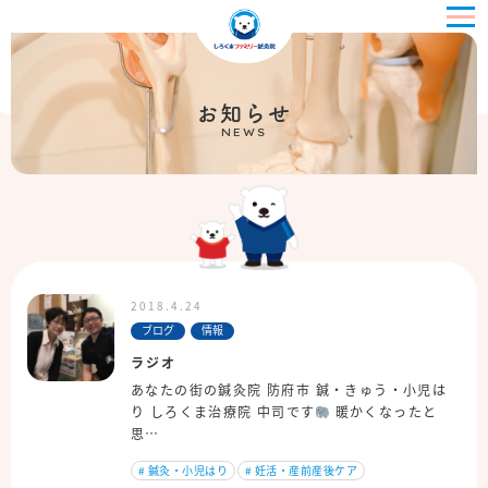
お知らせ
NEWS
2018.4.24
ブログ
情報
ラジオ
あなたの街の鍼灸院 防府市 鍼・きゅう・小児は
り しろくま治療院 中司です
暖かくなったと
思…
#
鍼灸・小児はり
#
妊活・産前産後ケア