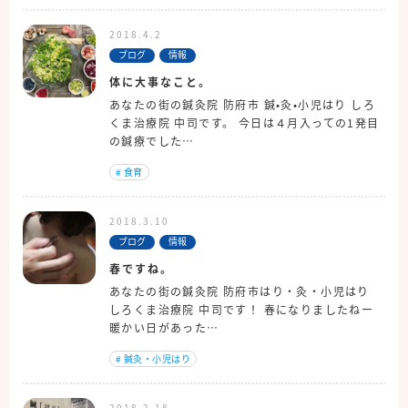
2018.4.2
ブログ
情報
体に大事なこと。
あなたの街の鍼灸院 防府市 鍼•灸•小児はり しろ
くま治療院 中司です。 今日は４月入っての1発目
の鍼療でした…
#
食育
2018.3.10
ブログ
情報
春ですね。
あなたの街の鍼灸院 防府市はり・灸・小児はり
しろくま治療院 中司です！ 春になりましたねー
暖かい日があった…
#
鍼灸・小児はり
2018.2.18