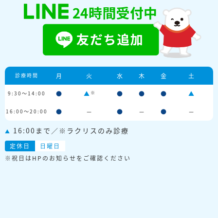
診療時間
月
火
水
木
金
土
※
9:30～14:00
●
▲
●
●
●
▲
16:00～20:00
●
－
●
－
●
－
16:00まで／※ラクリスのみ診療
▲
定休日
日曜日
※祝日はHPのお知らせをご確認ください