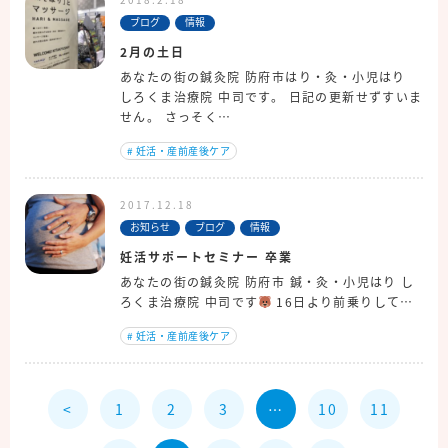
ブログ
情報
2月の土日
あなたの街の鍼灸院 防府市はり・灸・小児はり
しろくま治療院 中司です。 日記の更新せずすいま
せん。 さっそく…
#
妊活・産前産後ケア
2017.12.18
お知らせ
ブログ
情報
妊活サポートセミナー 卒業
あなたの街の鍼灸院 防府市 鍼・灸・小児はり し
ろくま治療院 中司です
16日より前乗りして…
#
妊活・産前産後ケア
<
1
2
3
…
10
11